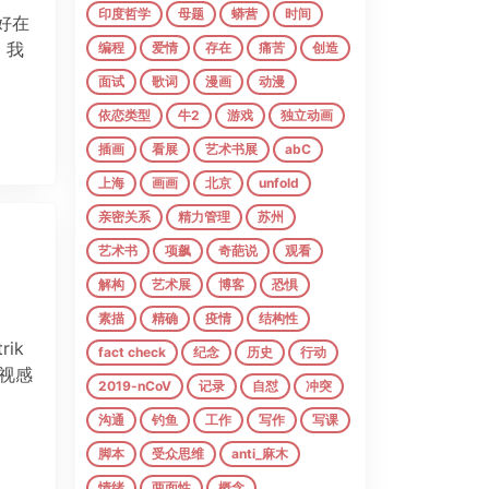
印度哲学
母题
蟒营
时间
，好在
，我
编程
爱情
存在
痛苦
创造
面试
歌词
漫画
动漫
依恋类型
牛2
游戏
独立动画
插画
看展
艺术书展
abC
上海
画画
北京
unfold
亲密关系
精力管理
苏州
艺术书
项飙
奇葩说
观看
解构
艺术展
博客
恐惧
素描
精确
疫情
结构性
ik
fact check
纪念
历史
行动
透视感
2019-nCoV
记录
自怼
冲突
沟通
钓鱼
工作
写作
写课
脚本
受众思维
anti_麻木
情绪
两面性
概念