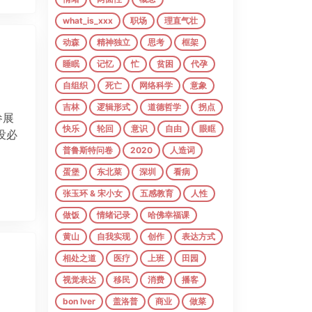
what_is_xxx
职场
理直气壮
动森
精神独立
思考
框架
睡眠
记忆
忙
贫困
代孕
自组织
死亡
网络科学
意象
吉林
逻辑形式
道德哲学
拐点
参展
快乐
轮回
意识
自由
眼眶
没必
普鲁斯特问卷
2020
人造词
蛋堡
东北菜
深圳
看病
张玉环 & 宋小女
五感教育
人性
做饭
情绪记录
哈佛幸福课
黄山
自我实现
创作
表达方式
相处之道
医疗
上班
田园
视觉表达
移民
消费
播客
bon lver
盖洛普
商业
做菜