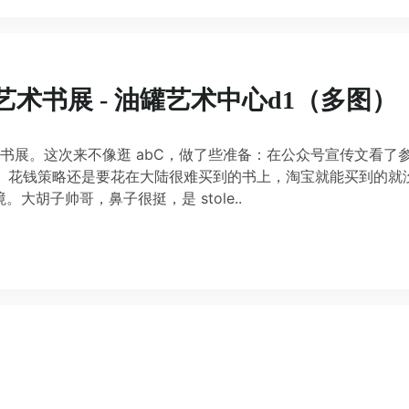
 上海艺术书展 - 油罐艺术中心d1（多图）
nk 艺术书展。这次来不像逛 abC，做了些准备：在公众号宣传文看了
low 了。花钱策略还是要花在大陆很难买到的书上，淘宝就能买到的就
大胡子帅哥，鼻子很挺，是 stole..