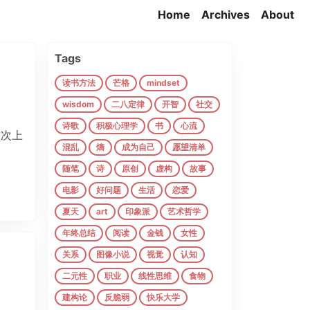
Home
Archives
About
Tags
读书方法
芒格
mindset
wisdom
二八定律
开智
社交
诗歌
积极心理学
书
心流
了这次上
混乱
熵
成为自己
愿望清单
随笔
诗
原创
虚构
故事
电影
好问题
生活
恋爱
夏天
art
印象派
艺术哲学
年终总结
阅读
金钱
女性
关系
图像小说
视觉
认知
二元性
职业
线性思维
食物
建构论
反脆弱
快乐大学