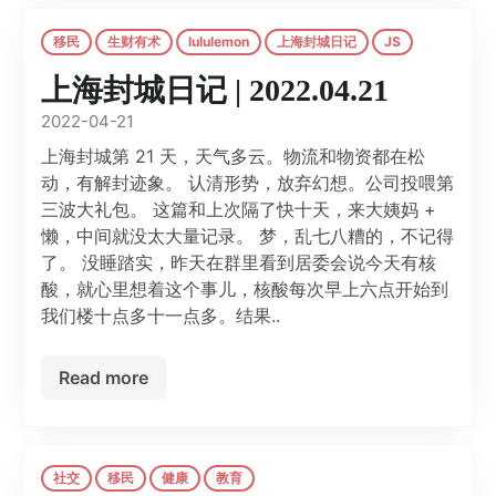
移民
生财有术
lululemon
上海封城日记
JS
上海封城日记 | 2022.04.21
2022-04-21
上海封城第 21 天，天气多云。物流和物资都在松
动，有解封迹象。 认清形势，放弃幻想。公司投喂第
三波大礼包。 这篇和上次隔了快十天，来大姨妈 +
懒，中间就没太大量记录。 梦，乱七八糟的，不记得
了。 没睡踏实，昨天在群里看到居委会说今天有核
酸，就心里想着这个事儿，核酸每次早上六点开始到
我们楼十点多十一点多。结果..
Read more
社交
移民
健康
教育