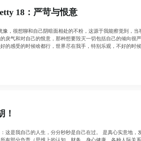
ch betty 18：严苛与恨意
题时没太多犹豫，很想聊和自己阴暗面相处的不粉，这源于我能察觉到，当
重的戾气和对自己的恨意，那种想要毁灭一切包括自己的倾向很
，好的感受的时候啥都行，世界尽在我手，特别乐观，不好的时
胡！
：这是我自己的人生，分分秒秒是自己在过。 是真心实意地，
所有部分负责（思维上的认知，财务，身心健康，各种人际关系