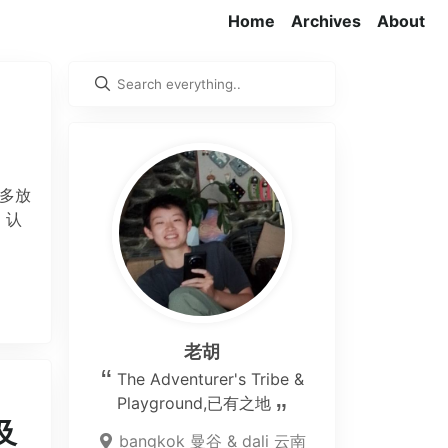
Home
Archives
About
，多放
。认
老胡
The Adventurer's Tribe &
Playground,已有之地
及
bangkok 曼谷 & dali 云南