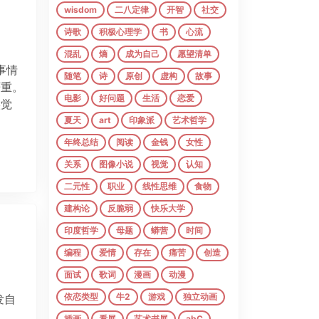
wisdom
二八定律
开智
社交
诗歌
积极心理学
书
心流
混乱
熵
成为自己
愿望清单
事情
随笔
诗
原创
虚构
故事
严重。
电影
好问题
生活
恋爱
候觉
夏天
art
印象派
艺术哲学
年终总结
阅读
金钱
女性
关系
图像小说
视觉
认知
二元性
职业
线性思维
食物
建构论
反脆弱
快乐大学
印度哲学
母题
蟒营
时间
编程
爱情
存在
痛苦
创造
面试
歌词
漫画
动漫
依恋类型
牛2
游戏
独立动画
发自
……
插画
看展
艺术书展
abC