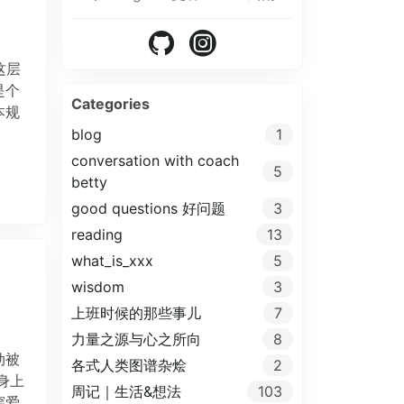
这层
是个
Categories
本规
blog
1
conversation with coach
5
betty
good questions 好问题
3
reading
13
what_is_xxx
5
wisdom
3
上班时候的那些事儿
7
力量之源与心之所向
8
动被
各式人类图谱杂烩
2
身上
周记｜生活&想法
103
穿爱