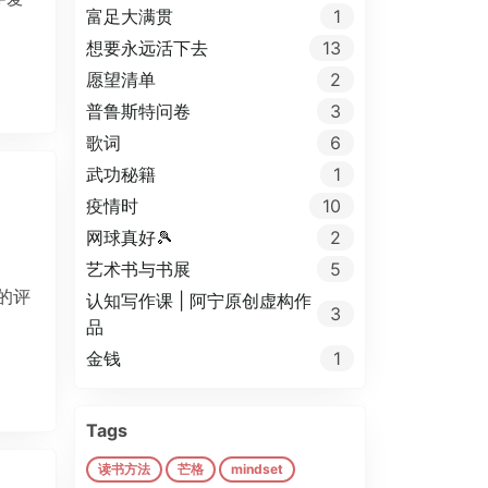
富足大满贯
1
想要永远活下去
13
愿望清单
2
普鲁斯特问卷
3
歌词
6
武功秘籍
1
疫情时
10
网球真好🎾
2
艺术书与书展
5
的评
认知写作课 | 阿宁原创虚构作
3
品
金钱
1
Tags
读书方法
芒格
mindset