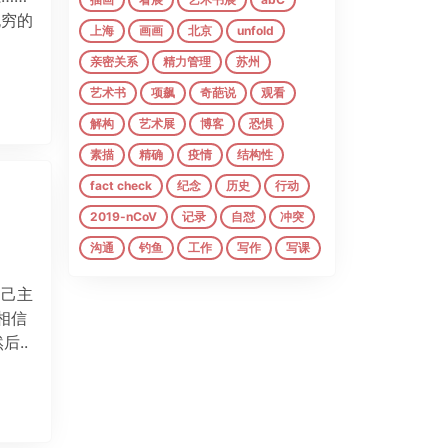
无穷的
上海
画画
北京
unfold
亲密关系
精力管理
苏州
艺术书
项飙
奇葩说
观看
解构
艺术展
博客
恐惧
素描
精确
疫情
结构性
fact check
纪念
历史
行动
2019-nCoV
记录
自怼
冲突
沟通
钓鱼
工作
写作
写课
脚本
受众思维
anti_麻木
自己主
情绪
两面性
概念
相信
后..
what_is_xxx
职场
理直气壮
动森
精神独立
思考
框架
睡眠
记忆
忙
贫困
代孕
自组织
死亡
网络科学
意象