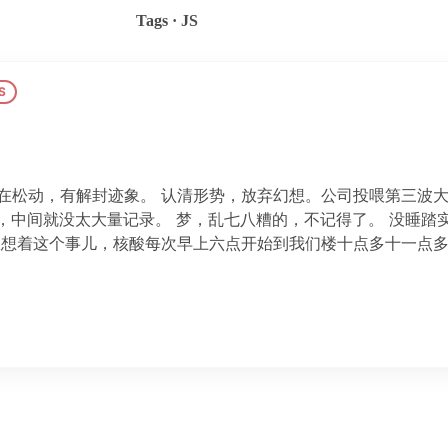
Tags · JS
S
都在松动，有解封迹象。 认清形势，放弃幻想。公司投喂第三波
懒，中间就没太大量记录。 梦，乱七八糟的，不记得了。 没睡踏
里想着这个事儿，核酸每次早上六点开始到我们楼十点多十一点