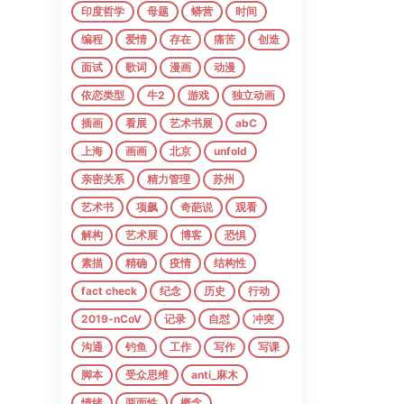
印度哲学
母题
蟒营
时间
编程
爱情
存在
痛苦
创造
面试
歌词
漫画
动漫
依恋类型
牛2
游戏
独立动画
插画
看展
艺术书展
abC
上海
画画
北京
unfold
亲密关系
精力管理
苏州
艺术书
项飙
奇葩说
观看
解构
艺术展
博客
恐惧
素描
精确
疫情
结构性
fact check
纪念
历史
行动
2019-nCoV
记录
自怼
冲突
沟通
钓鱼
工作
写作
写课
脚本
受众思维
anti_麻木
情绪
两面性
概念