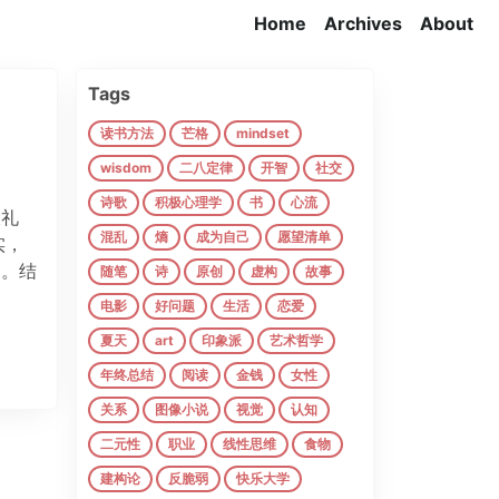
Home
Archives
About
Tags
读书方法
芒格
mindset
wisdom
二八定律
开智
社交
诗歌
积极心理学
书
心流
大礼
混乱
熵
成为自己
愿望清单
实，
多。结
随笔
诗
原创
虚构
故事
电影
好问题
生活
恋爱
夏天
art
印象派
艺术哲学
年终总结
阅读
金钱
女性
关系
图像小说
视觉
认知
二元性
职业
线性思维
食物
建构论
反脆弱
快乐大学