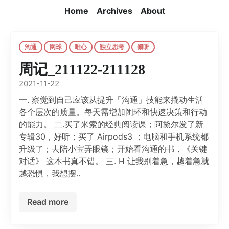
Home
Archives
About
沟通
网球
唯心
独立思考
倾听
周记_211122-211128
2021-11-22
一. 察觉到自己应该从提升「沟通」技能来撬动生活
各个层次的质量。每天需增加闭环和快速决策和行动
的能力。 二.买了米索的经典阅读课；阿黛尔发了新
专辑30，好听；买了 Airpods3 ；电脑和手机系统都
升级了；去陪小宝弄眼镜；开始看沟通的书，《关键
对话》 这本书真不错。 三. H 让我别着急，越着急就
越恐惧，我想摆..
Read more