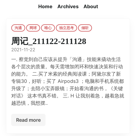
Home
Archives
About
沟通
网球
唯心
独立思考
倾听
周记_211122-211128
2021-11-22
一. 察觉到自己应该从提升「沟通」技能来撬动生活
各个层次的质量。每天需增加闭环和快速决策和行动
的能力。 二.买了米索的经典阅读课；阿黛尔发了新
专辑30，好听；买了 Airpods3 ；电脑和手机系统都
升级了；去陪小宝弄眼镜；开始看沟通的书，《关键
对话》 这本书真不错。 三. H 让我别着急，越着急就
越恐惧，我想摆..
Read more