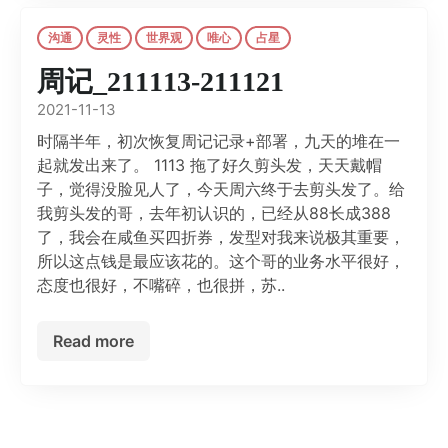
沟通
灵性
世界观
唯心
占星
周记_211113-211121
2021-11-13
时隔半年，初次恢复周记记录+部署，九天的堆在一
起就发出来了。 1113 拖了好久剪头发，天天戴帽
子，觉得没脸见人了，今天周六终于去剪头发了。给
我剪头发的哥，去年初认识的，已经从88长成388
了，我会在咸鱼买四折券，发型对我来说极其重要，
所以这点钱是最应该花的。这个哥的业务水平很好，
态度也很好，不嘴碎，也很拼，苏..
Read more